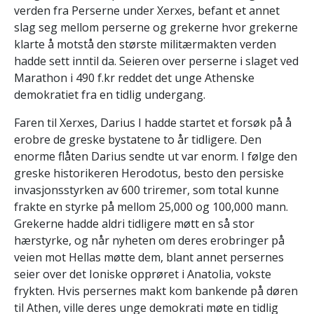
verden fra Perserne under Xerxes, befant et annet
slag seg mellom perserne og grekerne hvor grekerne
klarte å motstå den største militærmakten verden
hadde sett inntil da. Seieren over perserne i slaget ved
Marathon i 490 f.kr reddet det unge Athenske
demokratiet fra en tidlig undergang.
Faren til Xerxes, Darius I hadde startet et forsøk på å
erobre de greske bystatene to år tidligere. Den
enorme flåten Darius sendte ut var enorm. I følge den
greske historikeren Herodotus, besto den persiske
invasjonsstyrken av 600 triremer, som total kunne
frakte en styrke på mellom 25,000 og 100,000 mann.
Grekerne hadde aldri tidligere møtt en så stor
hærstyrke, og når nyheten om deres erobringer på
veien mot Hellas møtte dem, blant annet persernes
seier over det Ioniske opprøret i Anatolia, vokste
frykten. Hvis persernes makt kom bankende på døren
til Athen, ville deres unge demokrati møte en tidlig