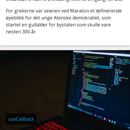
For grekerne var seieren ved Maraton et definerende
øyeblikk for det unge Atenske demokratiet, som
startet en gullalder for bystaten som skulle vare
nesten 300 år.
useCallback