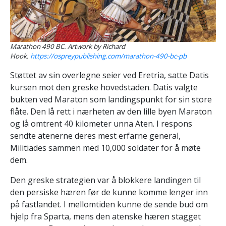
Marathon 490 BC. Artwork by Richard
Hook.
https://ospreypublishing.com/marathon-490-bc-pb
Støttet av sin overlegne seier ved Eretria, satte Datis
kursen mot den greske hovedstaden. Datis valgte
bukten ved Maraton som landingspunkt for sin store
flåte. Den lå rett i nærheten av den lille byen Maraton
og lå omtrent 40 kilometer unna Aten. I respons
sendte atenerne deres mest erfarne general,
Militiades sammen med 10,000 soldater for å møte
dem.
Den greske strategien var å blokkere landingen til
den persiske hæren før de kunne komme lenger inn
på fastlandet. I mellomtiden kunne de sende bud om
hjelp fra Sparta, mens den atenske hæren stagget