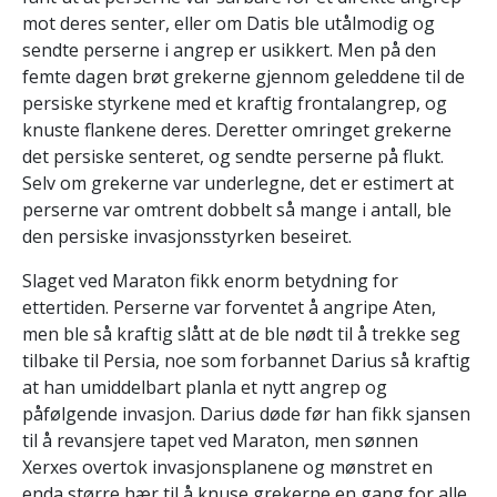
mot deres senter, eller om Datis ble utålmodig og
sendte perserne i angrep er usikkert. Men på den
femte dagen brøt grekerne gjennom geleddene til de
persiske styrkene med et kraftig frontalangrep, og
knuste flankene deres. Deretter omringet grekerne
det persiske senteret, og sendte perserne på flukt.
Selv om grekerne var underlegne, det er estimert at
perserne var omtrent dobbelt så mange i antall, ble
den persiske invasjonsstyrken beseiret.
Slaget ved Maraton fikk enorm betydning for
ettertiden. Perserne var forventet å angripe Aten,
men ble så kraftig slått at de ble nødt til å trekke seg
tilbake til Persia, noe som forbannet Darius så kraftig
at han umiddelbart planla et nytt angrep og
påfølgende invasjon. Darius døde før han fikk sjansen
til å revansjere tapet ved Maraton, men sønnen
Xerxes overtok invasjonsplanene og mønstret en
enda større hær til å knuse grekerne en gang for alle.