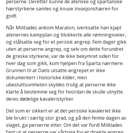
perserne. Deretter kunne de atenske og spartanske
hærstyrkene samles og knuse invasjonshæren for
godt.
Når Militiades ankom Maraton, iverksatte han kjapt
atenernes kampplan og blokkerte alle rømningsveier,
og stålsatte seg for et persisk angrep. Fem dager gikk
uten at perserne angrep, og selv om dette forundret
de greske styrkene, var de ikke bekymret siden for
hver dag som gikk, kom hjelpen fra Sparta nærmere.
Grunnen til at Datis utsatte angrepet er ikke
dokumentert i historiske kilder, men
ubesluttsomheten skyldes trolig at perserne ikke
klarte å bestemme seg for hvordan de skulle utnytte
deres dødelige kavaleristyrker.
Det som er sikkert er at det persiske kavaleriet ikke
ble brukt i særlig stor grad, og på den femte dagen av
slaget, ga perserne etter. Om det var fordi Militiades
fant ut at perserne var sårbare for et direkte angrep