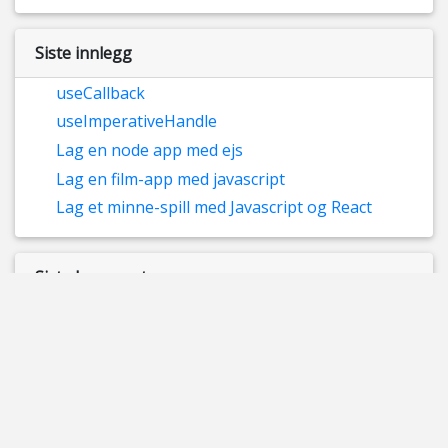
Siste innlegg
useCallback
useImperativeHandle
Lag en node app med ejs
Lag en film-app med javascript
Lag et minne-spill med Javascript og React
Siste kommentarer
Toby
til
5 – Sende innlegg med AJAX
Suzy Miska
til
Async / await
Datatrafikk og nettverk - Progitek IT sikkerhet og
nettverk
til
Skadevare
Skadevare - Progitek Informasjonssikkerhet,