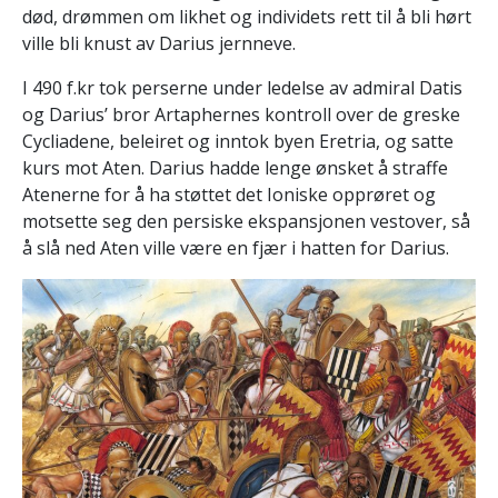
død, drømmen om likhet og individets rett til å bli hørt
ville bli knust av Darius jernneve.
I 490 f.kr tok perserne under ledelse av admiral Datis
og Darius’ bror Artaphernes kontroll over de greske
Cycliadene, beleiret og inntok byen Eretria, og satte
kurs mot Aten. Darius hadde lenge ønsket å straffe
Atenerne for å ha støttet det Ioniske opprøret og
motsette seg den persiske ekspansjonen vestover, så
å slå ned Aten ville være en fjær i hatten for Darius.