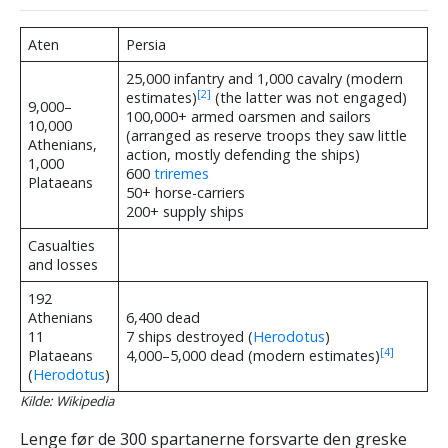
Aten
Persia
25,000 infantry and 1,000 cavalry (modern
[2]
estimates)
(the latter was not engaged)
9,000–
100,000+ armed oarsmen and sailors
10,000
(arranged as reserve troops they saw little
Athenians,
action, mostly defending the ships)
1,000
600
triremes
Plataeans
50+ horse-carriers
200+ supply ships
Casualties
and losses
192
Athenians
6,400 dead
11
7 ships destroyed (
Herodotus
)
[4]
Plataeans
4,000–5,000 dead (modern estimates)
(
Herodotus
)
Kilde: Wikipedia
Lenge før de 300 spartanerne forsvarte den greske