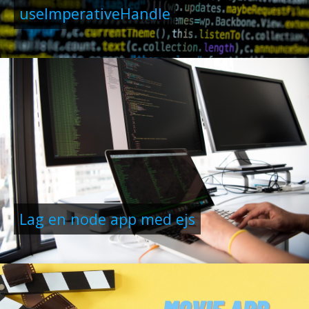
useImperativeHandle
Lag en node app med ejs