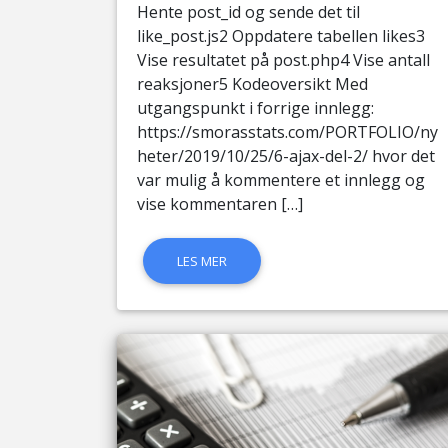
Hente post_id og sende det til
like_post.js2 Oppdatere tabellen likes3
Vise resultatet på post.php4 Vise antall
reaksjoner5 Kodeoversikt Med
utgangspunkt i forrige innlegg:
https://smorasstats.com/PORTFOLIO/ny
heter/2019/10/25/6-ajax-del-2/ hvor det
var mulig å kommentere et innlegg og
vise kommentaren […]
LES MER