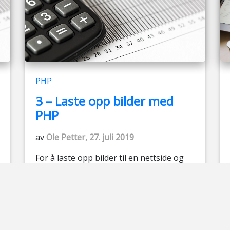
PHP
3 – Laste opp bilder med
PHP
av
Ole Petter, 27. juli 2019
For å laste opp bilder til en nettside og
vise de på en nettside må man lage en
databasetabell som lagrer bildene, og
samtidig ha en mappe å lagre bildene i
på serveren. Det må lages et skjema som
sender en POST-request til en PHP-