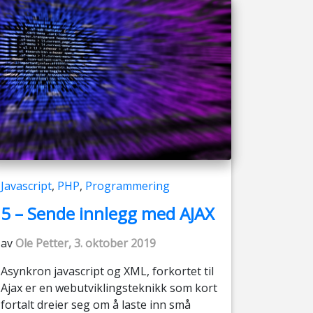
Javascript
,
PHP
,
Programmering
5 – Sende innlegg med AJAX
av
Ole Petter, 3. oktober 2019
Asynkron javascript og XML, forkortet til
Ajax er en webutviklingsteknikk som kort
fortalt dreier seg om å laste inn små