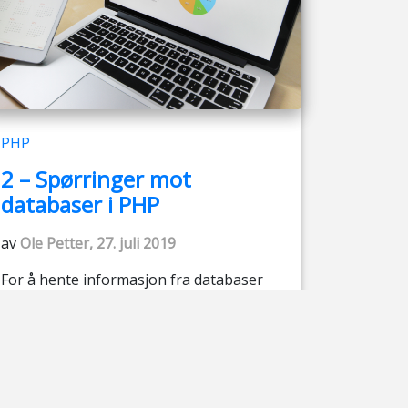
PHP
2 – Spørringer mot
databaser i PHP
av
Ole Petter, 27. juli 2019
For å hente informasjon fra databaser
brukes et server-språk til å
kommunisere med den. PHP er et slikt
språk, som ofte er brukt sammen med
tradisjonelle relasjonsdatabaser slik som
i dette tilfellet MySQL.