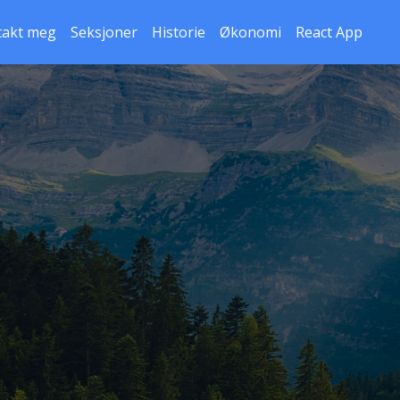
takt meg
Seksjoner
Historie
Økonomi
React App