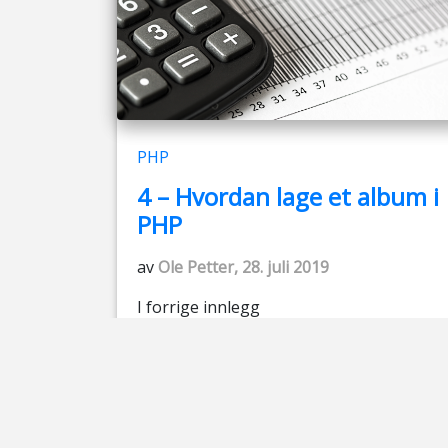
PHP
4 – Hvordan lage et album i
PHP
av
Ole Petter, 28. juli 2019
I forrige innlegg
https://smorasstats.com/PORTFOLIO/ny
heter/2019/07/27/3-laste-opp-bilder-
med-php/ viste jeg hvordan man laster
opp bilder med PHP. I dette innlegget er
fokuset å samle bildene i ulike album for