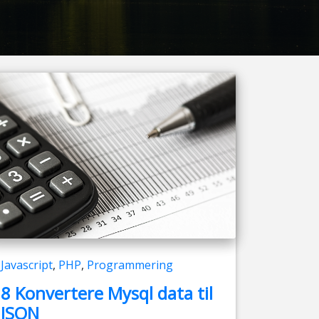
Javascript
,
PHP
,
Programmering
8 Konvertere Mysql data til
JSON