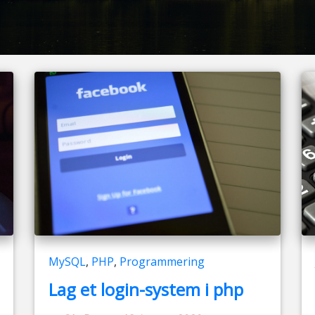
MySQL
,
PHP
,
Programmering
Lag et login-system i php