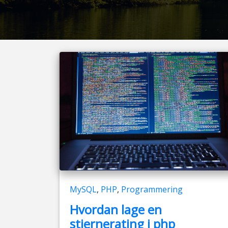
MySQL
,
PHP
,
Programmering
Hvordan lage en
stjernerating i php