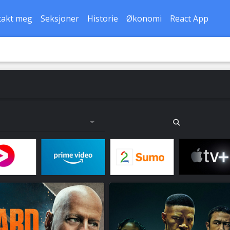
takt meg
Seksjoner
Historie
Økonomi
React App