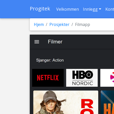
Progitek
Velkommen
Innlegg
Kon
Hjem
Prosjekter
Filmapp