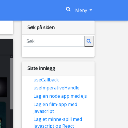
(current)
Meny
Søk på siden
Siste innlegg
useCallback
useImperativeHandle
Lag en node app med ejs
Lag en film-app med
javascript
Lag et minne-spill med
Javascript og React