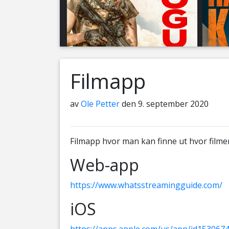
Filmapp
av
Ole Petter
den 9. september 2020
Filmapp hvor man kan finne ut hvor filmer
Web-app
https://www.whatsstreamingguide.com/
iOS
https://apps.apple.com/us/app/id153067