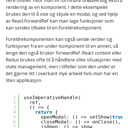
flere tilfeller hvor man vil forhindre unødvendig ekstra
rendering av en komponent. I dette eksempelet
brukes den til å vise og skjule en modal, og ved hjelp
av React.forwardRef kan man lage funksjoner som
kan sendes tilbake til en foreldrekomponent.
Foreldrekomponenten kan også sende verdier og
funksjoner fra en under-komponent til en annen, så
lenge den også bruker forwardRef. React context eller
Redux brukes ofte til å håndtere slike situasjoner med
state management, men i tilfeller som den under er
det gjerne litt i overkant mye arbeid hvis man har en
liten applikasjon.
1
useImperativeHandle(
2
ref,
3
() => {
4
return
{
5
openModal: () => setShow(
true
)
6
closeModal: () => onClose(),
7
isOpen: () => show,