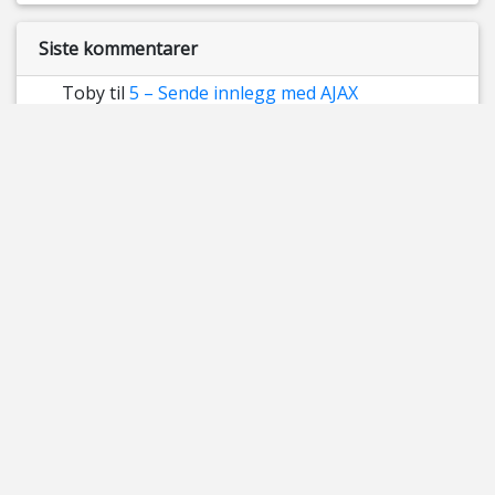
Siste kommentarer
Toby
til
5 – Sende innlegg med AJAX
Suzy Miska
til
Async / await
Datatrafikk og nettverk - Progitek IT sikkerhet og
nettverk
til
Skadevare
Skadevare - Progitek Informasjonssikkerhet,
programmering og teknologi
til
Passord og
brukerkontoer
Lag et login-system i php - innlegg -
progitek.no/innlegg
til
8 Konvertere Mysql data til
JSON
Arkiv
mars 2023