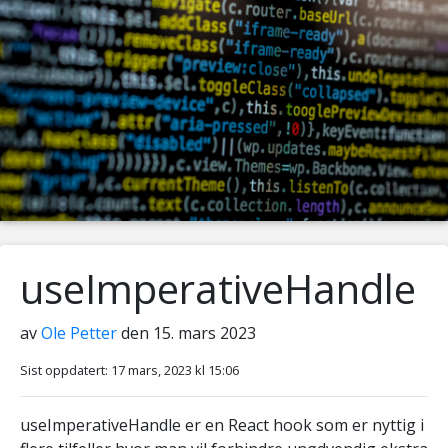
useImperativeHandle
av
Ole Petter
den 15. mars 2023
Sist oppdatert: 17 mars, 2023 kl 15:06
useImperativeHandle er en React hook som er nyttig i