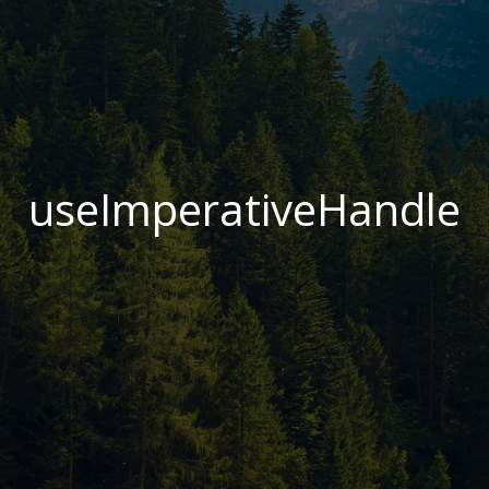
useImperativeHandle