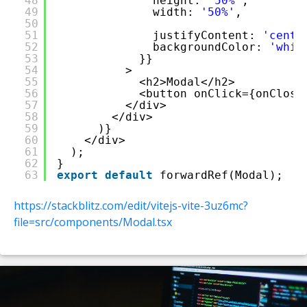
48
height: 
'50%'
,
49
width: 
'50%'
,
50
51
justifyContent: 
'cente
52
backgroundColor: 
'whit
53
}}
54
>
55
<h2>Modal</h2>
56
<button onClick={onClose
57
</div>
58
</div>
59
)}
60
</div>
61
);
62
}
63
export
default
forwardRef(Modal);
https://stackblitz.com/edit/vitejs-vite-3uz6mc?
file=src/components/Modal.tsx