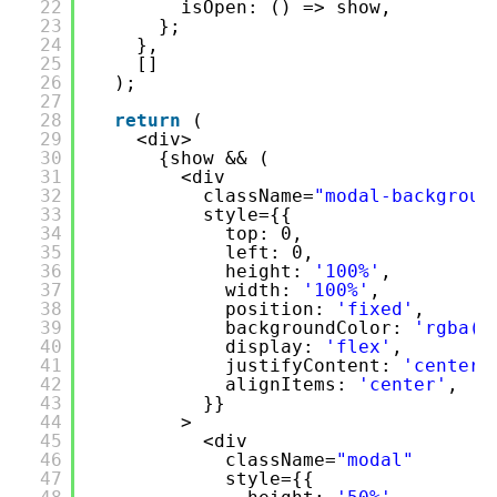
22
isOpen: () => show,
23
};
24
},
25
[]
26
);
27
28
return
(
29
<div>
30
{show && (
31
<div
32
className=
"modal-backgroun
33
style={{
34
top: 0,
35
left: 0,
36
height: 
'100%'
,
37
width: 
'100%'
,
38
position: 
'fixed'
,
39
backgroundColor: 
'rgba(0
40
display: 
'flex'
,
41
justifyContent: 
'center'
42
alignItems: 
'center'
,
43
}}
44
>
45
<div
46
className=
"modal"
47
style={{