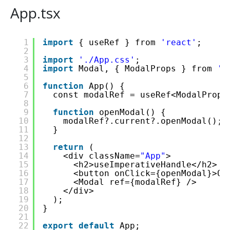
App.tsx
1
import
{ useRef } from 
'react'
;
2
3
import
'./App.css'
;
4
import
Modal, { ModalProps } from 
'.
5
6
function
App() {
7
const modalRef = useRef<ModalProps
8
9
function
openModal() {
10
modalRef?.current?.openModal();
11
}
12
13
return
(
14
<div className=
"App"
>
15
<h2>useImperativeHandle</h2>
16
<button onClick={openModal}>Op
17
<Modal ref={modalRef} />
18
</div>
19
);
20
}
21
22
export
default
App;