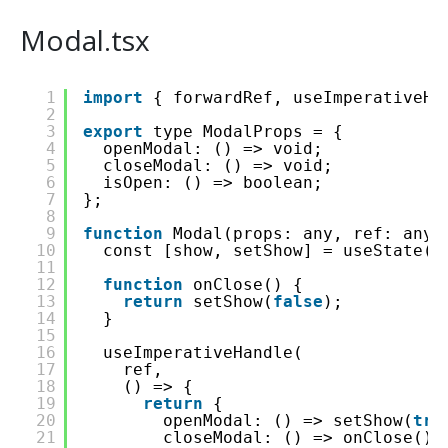
Modal.tsx
1
import
{ forwardRef, useImperativeHa
2
3
export
type ModalProps = {
4
openModal: () => void;
5
closeModal: () => void;
6
isOpen: () => boolean;
7
};
8
9
function
Modal(props: any, ref: any)
10
const [show, setShow] = useState(
f
11
12
function
onClose() {
13
return
setShow(
false
);
14
}
15
16
useImperativeHandle(
17
ref,
18
() => {
19
return
{
20
openModal: () => setShow(
tru
21
closeModal: () => onClose(),