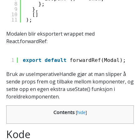
8
};
9
},
10
[]
11
);
Modalen blir eksportert wrappet med
React.forwardRef:
1
export
default
forwardRef(Modal);
Bruk av useImperativeHandle gjør at man slipper å
sende props frem og tilbake mellom komponenter, og
sette opp en egen ekstra useState() funksjon i
foreldrekomponenten.
Contents
[
hide
]
Kode