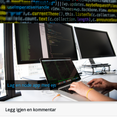
useImperativeHandle
Lag en node app med ejs
Legg igjen en kommentar