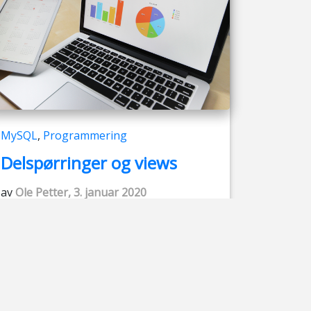
MySQL
,
Programmering
Delspørringer og views
av
Ole Petter, 3. januar 2020
I SQL som i andre programmeringsspråk
er valgspørringer avhengig av betinget
logikk. Hvis en betingelse er usann, slår
neste betingelse inn. Dersom man
ønsker å finne en vare som koster
mindre enn 400 kr, kan en spørring se