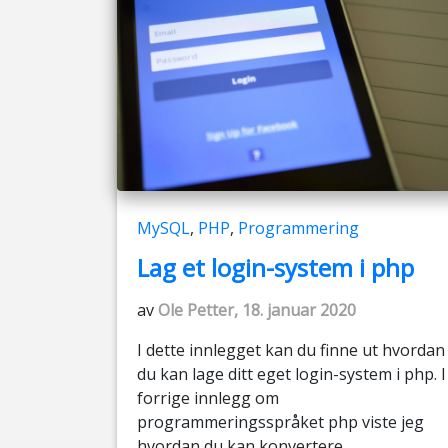
MySQL
,
PHP
,
Programmering
Lag et login-system i php
av
Ole Petter, 18. januar 2020
I dette innlegget kan du finne ut hvordan
du kan lage ditt eget login-system i php. I
forrige innlegg om
programmeringsspråket php viste jeg
hvordan du kan konvertere