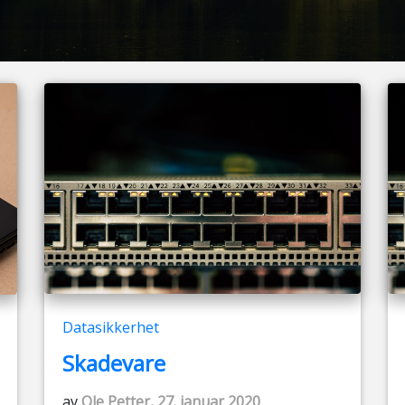
Datasikkerhet
Skadevare
av
Ole Petter, 27. januar 2020