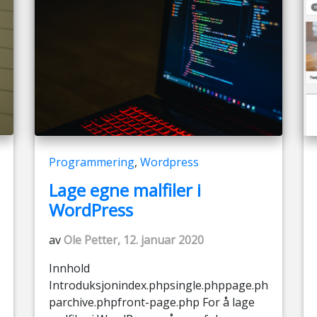
Programmering
,
Wordpress
Lage egne malfiler i
WordPress
av
Ole Petter, 12. januar 2020
Innhold
Introduksjonindex.phpsingle.phppage.ph
parchive.phpfront-page.php For å lage