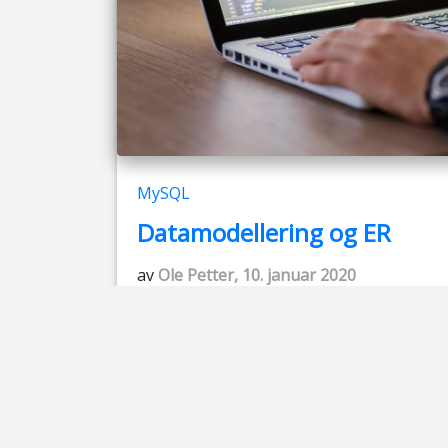
MySQL
Datamodellering og ER
av
Ole Petter, 10. januar 2020
Du må være logget inn for å se dette
innlegget
LES MER