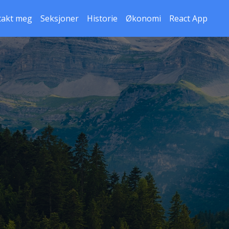
takt meg
Seksjoner
Historie
Økonomi
React App