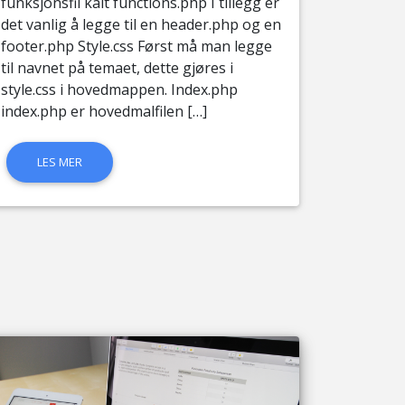
funksjonsfil kalt functions.php I tillegg er
det vanlig å legge til en header.php og en
footer.php Style.css Først må man legge
til navnet på temaet, dette gjøres i
style.css i hovedmappen. Index.php
index.php er hovedmalfilen […]
LES MER