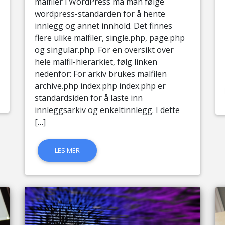
malfiler i WordPress må man følge
wordpress-standarden for å hente
innlegg og annet innhold. Det finnes
flere ulike malfiler, single.php, page.php
og singular.php. For en oversikt over
hele malfil-hierarkiet, følg linken
nedenfor: For arkiv brukes malfilen
archive.php index.php index.php er
standardsiden for å laste inn
innleggsarkiv og enkeltinnlegg. I dette
[…]
LES MER