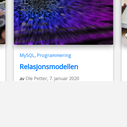
MySQL
,
Programmering
Relasjonsmodellen
av
Ole Petter, 7. januar 2020
Om relasjonsmodellen
Relasjonsmodellen ble opprettet av
Edgar Frank Codd i 1970, og består av tre
deler Datastruktur Integritetsregler
Relasjonsalgebra I SQL blir data lagret
som relasjoner, slik at de er enklere å