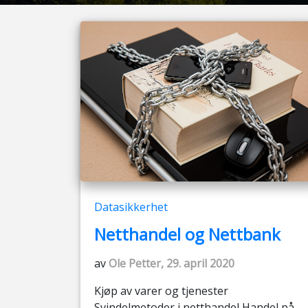
Datasikkerhet
Netthandel og Nettbank
av
Ole Petter, 29. april 2020
Kjøp av varer og tjenester
Svindelmetoder i netthandel Handel på