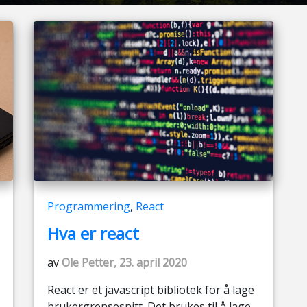
Programmering
,
React
Hva er react
av
Ole Petter, 23. april 2020
React er et javascript bibliotek for å lage
brukergrensesnitt. Det brukes til å lage