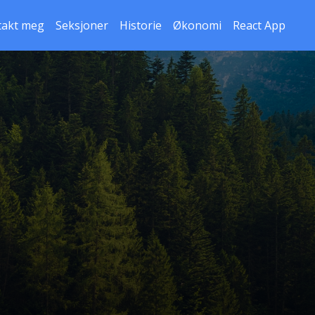
takt meg
Seksjoner
Historie
Økonomi
React App