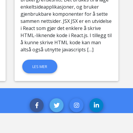
enkeltsideapplikasjoner, og bruker
gjenbrukbare komponenter for å sette
sammen nettsider. JSX JSX er en utvidelse
i React som gjør det enklere å skrive
HTML-liknende kode i React.js. I tillegg til
å kunne skrive HTML kode kan man
altså også utnytte javascripts […]
LES MER
© 2019 Copyright:
Ole Petter Kyrkjebø Hjønnevåg