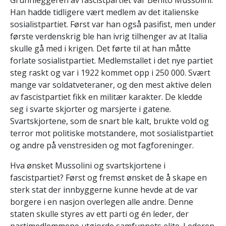
Grunnleggeren av fascistpartiet var Benito Mussolini.
Han hadde tidligere vært medlem av det italienske
sosialistpartiet. Først var han også pasifist, men under
første verdenskrig ble han ivrig tilhenger av at Italia
skulle gå med i krigen. Det førte til at han måtte
forlate sosialistpartiet. Medlemstallet i det nye partiet
steg raskt og var i 1922 kommet opp i 250 000. Svært
mange var soldatveteraner, og den mest aktive delen
av fascistpartiet fikk en militær karakter. De kledde
seg i svarte skjorter og marsjerte i gatene.
Svartskjortene, som de snart ble kalt, brukte vold og
terror mot politiske motstandere, mot sosialistpartiet
og andre på venstresiden og mot fagforeninger.
Hva ønsket Mussolini og svartskjortene i
fascistpartiet? Først og fremst ønsket de å skape en
sterk stat der innbyggerne kunne hevde at de var
borgere i en nasjon overlegen alle andre. Denne
staten skulle styres av ett parti og én leder, der