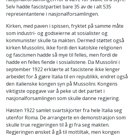
Selv hadde fascistpartiet bare 35 av de i alt 535
representantene i nasjonalforsamlingen.
Kirken, med paven i spissen, fryktet på samme måte
som industri- og godseierne at sosialister og
kommunister skulle ta makten. Dermed støttet også
kirken Mussolini, ikke fordi den katolske religionen
og fascismen hadde så mye til felles, men fordi de
hadde en felles fiende i sosialistene. Da Mussolini i
september 1922 erklærte at fascistene ikke lenger
arbeidet for å gjøre Italia til en republikk, endret også
den italienske kongen syn på Mussolini. Kongens
viktigste oppgave var å peke ut det partiet i
nasjonalforsamlingen som skulle danne regjering.
Høsten 1922 samlet svartskjorter fra hele Italia seg
utenfor Roma. De arrangerte en demonstrasjon som
skulle true regjeringen til å gi fra seg makten.
Regjeringen ønsket å gå til mottiltak, men kongen