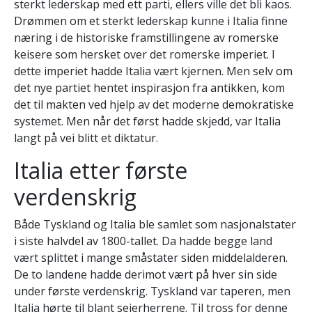
sterkt lederskap med ett parti, ellers ville det bli kaos.
Drømmen om et sterkt lederskap kunne i Italia finne
næring i de historiske framstillingene av romerske
keisere som hersket over det romerske imperiet. I
dette imperiet hadde Italia vært kjernen. Men selv om
det nye partiet hentet inspirasjon fra antikken, kom
det til makten ved hjelp av det moderne demokratiske
systemet. Men når det først hadde skjedd, var Italia
langt på vei blitt et diktatur.
Italia etter første
verdenskrig
Både Tyskland og Italia ble samlet som nasjonalstater
i siste halvdel av 1800-tallet. Da hadde begge land
vært splittet i mange småstater siden middelalderen.
De to landene hadde derimot vært på hver sin side
under første verdenskrig. Tyskland var taperen, men
Italia hørte til blant seierherrene. Til tross for denne