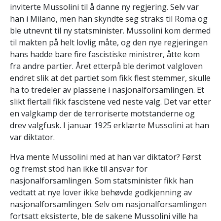
inviterte Mussolini til å danne ny regjering. Selv var
han i Milano, men han skyndte seg straks til Roma og
ble utnevnt til ny statsminister. Mussolini kom dermed
til makten på helt lovlig måte, og den nye regjeringen
hans hadde bare fire fascistiske ministrer, åtte kom
fra andre partier. Året etterpå ble derimot valgloven
endret slik at det partiet som fikk flest stemmer, skulle
ha to tredeler av plassene i nasjonalforsamlingen. Et
slikt flertall fikk fascistene ved neste valg. Det var etter
en valgkamp der de terroriserte motstanderne og
drev valgfusk. I januar 1925 erklærte Mussolini at han
var diktator.
Hva mente Mussolini med at han var diktator? Først
og fremst stod han ikke til ansvar for
nasjonalforsamlingen. Som statsminister fikk han
vedtatt at nye lover ikke behøvde godkjenning av
nasjonalforsamlingen. Selv om nasjonalforsamlingen
fortsatt eksisterte, ble de sakene Mussolini ville ha