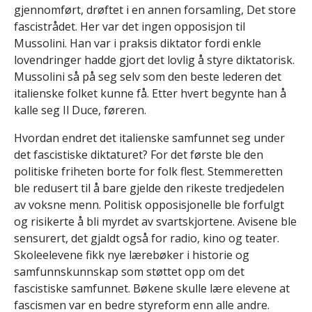
gjennomført, drøftet i en annen forsamling, Det store
fascistrådet. Her var det ingen opposisjon til
Mussolini. Han var i praksis diktator fordi enkle
lovendringer hadde gjort det lovlig å styre diktatorisk.
Mussolini så på seg selv som den beste lederen det
italienske folket kunne få. Etter hvert begynte han å
kalle seg Il Duce, føreren.
Hvordan endret det italienske samfunnet seg under
det fascistiske diktaturet? For det første ble den
politiske friheten borte for folk flest. Stemmeretten
ble redusert til å bare gjelde den rikeste tredjedelen
av voksne menn. Politisk opposisjonelle ble forfulgt
og risikerte å bli myrdet av svartskjortene. Avisene ble
sensurert, det gjaldt også for radio, kino og teater.
Skoleelevene fikk nye lærebøker i historie og
samfunnskunnskap som støttet opp om det
fascistiske samfunnet. Bøkene skulle lære elevene at
fascismen var en bedre styreform enn alle andre.