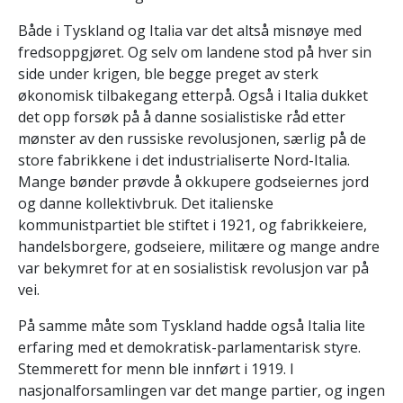
Både i Tyskland og Italia var det altså misnøye med
fredsoppgjøret. Og selv om landene stod på hver sin
side under krigen, ble begge preget av sterk
økonomisk tilbakegang etterpå. Også i Italia dukket
det opp forsøk på å danne sosialistiske råd etter
mønster av den russiske revolusjonen, særlig på de
store fabrikkene i det industrialiserte Nord-Italia.
Mange bønder prøvde å okkupere godseiernes jord
og danne kollektivbruk. Det italienske
kommunistpartiet ble stiftet i 1921, og fabrikkeiere,
handelsborgere, godseiere, militære og mange andre
var bekymret for at en sosialistisk revolusjon var på
vei.
På samme måte som Tyskland hadde også Italia lite
erfaring med et demokratisk-parlamentarisk styre.
Stemmerett for menn ble innført i 1919. I
nasjonalforsamlingen var det mange partier, og ingen