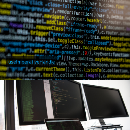
useImperativeHandle