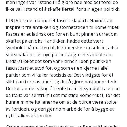
men ingen var i stand til å gjøre noe med det fordi de
ikke var i stand til å skaffe flertall for sin egen politikk.
I 1919 ble det dannet et fascistisk parti. Navnet var
inspirert fra antikken og storhetstiden til Romerriket.
Fasces er et latinsk ord for en bunt pinner surret om
skaftet på en øks. I antikken hadde dette vært
symbolet på makten til de romerske konsulene, altså
statsmakten. Det nye partiet valgte et symbol som
understreket det som var kjernen i den politikken
fascistpartiet stod for, og som er en kjerne i alle
partier som vi kaller fascistiske. Det viktigste for et
slikt parti er nasjonen og det å gjøre nasjonen sterk.
Derfor var det viktig å hente fram et symbol fra en tid
da Italia var sentrum i det mektige Romerriket, for det
kunne minne italienerne om at de burde være stolte
av fortiden, og derigjennom arbeide for å bygge et
nytt italiensk storrike.