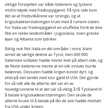
viktige forskjellen var både italienere og tyskere
misfornøyde med fredsoppgjøret. På tysk side kom
det av at fredsvilkårene var strenge, og at
krigsskadeserstatningen truet med å ruinere staten.
For Italia var fredsoppgjøret en skuffelse fordi de ikke
fikk en rekke landområder i Jugoslavia, noen greske
øyer og Albania som lydriker.
Riktig nok fikk Italia en del områder i nord, blant
annet de sørlige delene av Tyrol, men 600 000
italienske soldater hadde mistet livet på alliert side, og
de fleste italienerne mente at en slik innsats burde
belønnes. Dessuten hadde krigen kostet dyrt, og
etterpå slet landet med stor gjeld til USA. Det gjorde
for så vidt alle de allierte; det var en av
hovedgrunnene til at det var så viktig å få Tyskland til
å betale krigsskadeserstatningen. Den skulle de
allierte bruke til å betale på lån de selv hadde mottatt
fra USA under krigen.