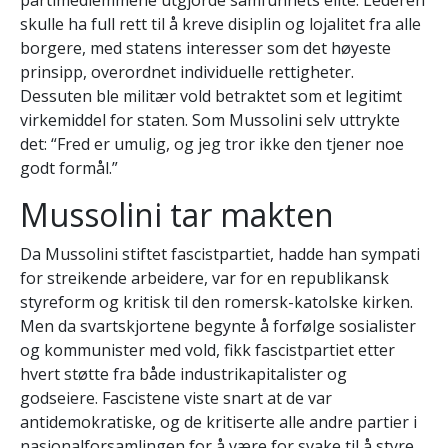
partimedlemmene utgjorde samfunnets elite. Lederen
skulle ha full rett til å kreve disiplin og lojalitet fra alle
borgere, med statens interesser som det høyeste
prinsipp, overordnet individuelle rettigheter.
Dessuten ble militær vold betraktet som et legitimt
virkemiddel for staten. Som Mussolini selv uttrykte
det: “Fred er umulig, og jeg tror ikke den tjener noe
godt formål.”
Mussolini tar makten
Da Mussolini stiftet fascistpartiet, hadde han sympati
for streikende arbeidere, var for en republikansk
styreform og kritisk til den romersk-katolske kirken.
Men da svartskjortene begynte å forfølge sosialister
og kommunister med vold, fikk fascistpartiet etter
hvert støtte fra både industrikapitalister og
godseiere. Fascistene viste snart at de var
antidemokratiske, og de kritiserte alle andre partier i
nasjonalforsamlingen for å være for svake til å styre.