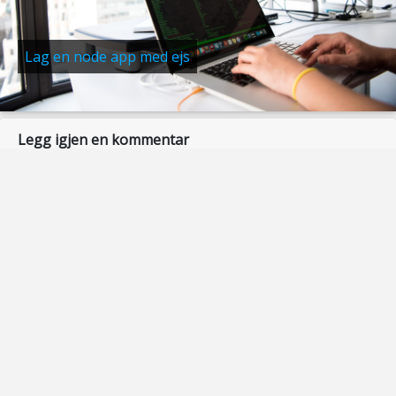
Lag en node app med ejs
Legg igjen en kommentar
Du må være
innlogget
for å kunne kommentere.
Søk på siden