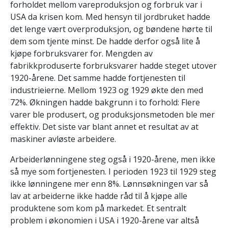
forholdet mellom vareproduksjon og forbruk var i
USA da krisen kom. Med hensyn til jordbruket hadde
det lenge vært overproduksjon, og bøndene hørte til
dem som tjente minst. De hadde derfor også lite å
kjøpe forbruksvarer for. Mengden av
fabrikkproduserte forbruksvarer hadde steget utover
1920-årene. Det samme hadde fortjenesten til
industrieierne. Mellom 1923 og 1929 økte den med
72%. Økningen hadde bakgrunn i to forhold: Flere
varer ble produsert, og produksjonsmetoden ble mer
effektiv. Det siste var blant annet et resultat av at
maskiner avløste arbeidere.
Arbeiderlønningene steg også i 1920-årene, men ikke
så mye som fortjenesten. I perioden 1923 til 1929 steg
ikke lønningene mer enn 8%. Lønnsøkningen var så
lav at arbeiderne ikke hadde råd til å kjøpe alle
produktene som kom på markedet. Et sentralt
problem i økonomien i USA i 1920-årene var altså