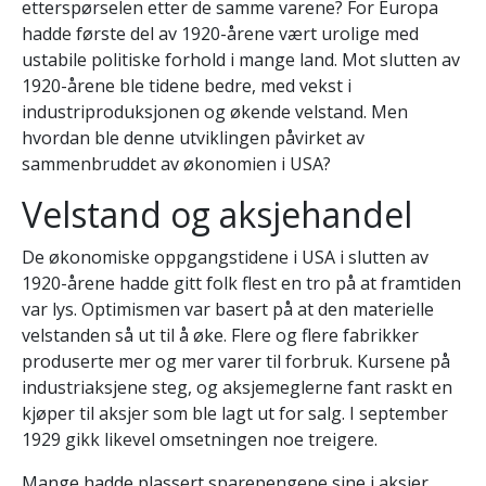
etterspørselen etter de samme varene? For Europa
hadde første del av 1920-årene vært urolige med
ustabile politiske forhold i mange land. Mot slutten av
1920-årene ble tidene bedre, med vekst i
industriproduksjonen og økende velstand. Men
hvordan ble denne utviklingen påvirket av
sammenbruddet av økonomien i USA?
Velstand og aksjehandel
De økonomiske oppgangstidene i USA i slutten av
1920-årene hadde gitt folk flest en tro på at framtiden
var lys. Optimismen var basert på at den materielle
velstanden så ut til å øke. Flere og flere fabrikker
produserte mer og mer varer til forbruk. Kursene på
industriaksjene steg, og aksjemeglerne fant raskt en
kjøper til aksjer som ble lagt ut for salg. I september
1929 gikk likevel omsetningen noe treigere.
Mange hadde plassert sparepengene sine i aksjer