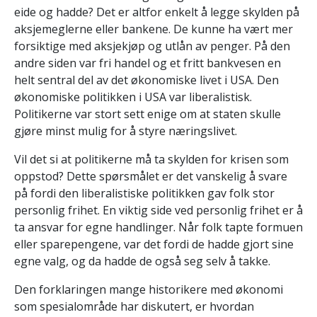
eide og hadde? Det er altfor enkelt å legge skylden på
aksjemeglerne eller bankene. De kunne ha vært mer
forsiktige med aksjekjøp og utlån av penger. På den
andre siden var fri handel og et fritt bankvesen en
helt sentral del av det økonomiske livet i USA. Den
økonomiske politikken i USA var liberalistisk.
Politikerne var stort sett enige om at staten skulle
gjøre minst mulig for å styre næringslivet.
Vil det si at politikerne må ta skylden for krisen som
oppstod? Dette spørsmålet er det vanskelig å svare
på fordi den liberalistiske politikken gav folk stor
personlig frihet. En viktig side ved personlig frihet er å
ta ansvar for egne handlinger. Når folk tapte formuen
eller sparepengene, var det fordi de hadde gjort sine
egne valg, og da hadde de også seg selv å takke.
Den forklaringen mange historikere med økonomi
som spesialområde har diskutert, er hvordan