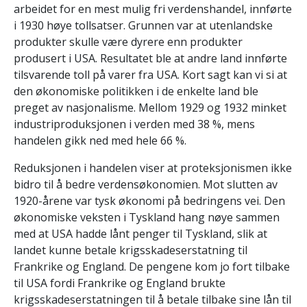
arbeidet for en mest mulig fri verdenshandel, innførte
i 1930 høye tollsatser. Grunnen var at utenlandske
produkter skulle være dyrere enn produkter
produsert i USA. Resultatet ble at andre land innførte
tilsvarende toll på varer fra USA. Kort sagt kan vi si at
den økonomiske politikken i de enkelte land ble
preget av nasjonalisme. Mellom 1929 og 1932 minket
industriproduksjonen i verden med 38 %, mens
handelen gikk ned med hele 66 %.
Reduksjonen i handelen viser at proteksjonismen ikke
bidro til å bedre verdensøkonomien. Mot slutten av
1920-årene var tysk økonomi på bedringens vei. Den
økonomiske veksten i Tyskland hang nøye sammen
med at USA hadde lånt penger til Tyskland, slik at
landet kunne betale krigsskadeserstatning til
Frankrike og England. De pengene kom jo fort tilbake
til USA fordi Frankrike og England brukte
krigsskadeserstatningen til å betale tilbake sine lån til