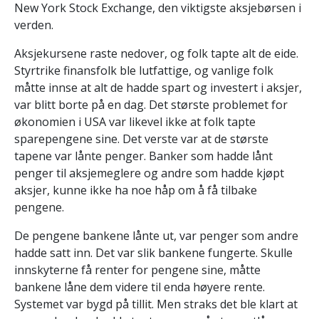
New York Stock Exchange, den viktigste aksjebørsen i
verden.
Aksjekursene raste nedover, og folk tapte alt de eide.
Styrtrike finansfolk ble lutfattige, og vanlige folk
måtte innse at alt de hadde spart og investert i aksjer,
var blitt borte på en dag. Det største problemet for
økonomien i USA var likevel ikke at folk tapte
sparepengene sine. Det verste var at de største
tapene var lånte penger. Banker som hadde lånt
penger til aksjemeglere og andre som hadde kjøpt
aksjer, kunne ikke ha noe håp om å få tilbake
pengene.
De pengene bankene lånte ut, var penger som andre
hadde satt inn. Det var slik bankene fungerte. Skulle
innskyterne få renter for pengene sine, måtte
bankene låne dem videre til enda høyere rente.
Systemet var bygd på tillit. Men straks det ble klart at