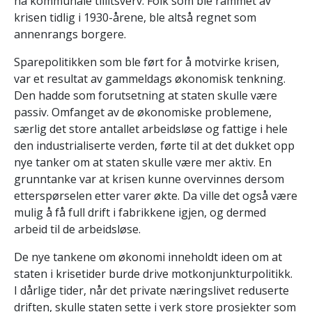
ha kommunale tillitsverv. Folk som ble rammet av
krisen tidlig i 1930-årene, ble altså regnet som
annenrangs borgere.
Sparepolitikken som ble ført for å motvirke krisen,
var et resultat av gammeldags økonomisk tenkning.
Den hadde som forutsetning at staten skulle være
passiv. Omfanget av de økonomiske problemene,
særlig det store antallet arbeidsløse og fattige i hele
den industrialiserte verden, førte til at det dukket opp
nye tanker om at staten skulle være mer aktiv. En
grunntanke var at krisen kunne overvinnes dersom
etterspørselen etter varer økte. Da ville det også være
mulig å få full drift i fabrikkene igjen, og dermed
arbeid til de arbeidsløse.
De nye tankene om økonomi inneholdt ideen om at
staten i krisetider burde drive motkonjunkturpolitikk.
I dårlige tider, når det private næringslivet reduserte
driften, skulle staten sette i verk store prosjekter som