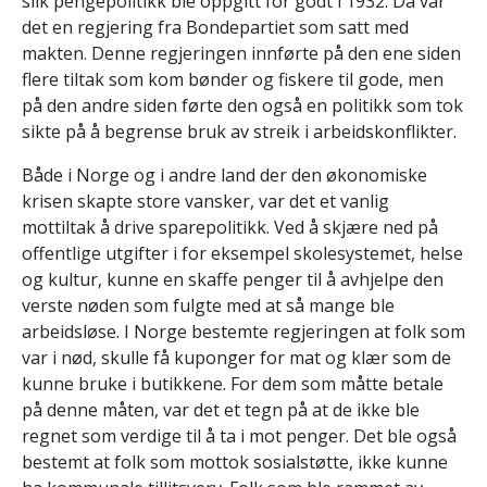
slik pengepolitikk ble oppgitt for godt i 1932. Da var
det en regjering fra Bondepartiet som satt med
makten. Denne regjeringen innførte på den ene siden
flere tiltak som kom bønder og fiskere til gode, men
på den andre siden førte den også en politikk som tok
sikte på å begrense bruk av streik i arbeidskonflikter.
Både i Norge og i andre land der den økonomiske
krisen skapte store vansker, var det et vanlig
mottiltak å drive sparepolitikk. Ved å skjære ned på
offentlige utgifter i for eksempel skolesystemet, helse
og kultur, kunne en skaffe penger til å avhjelpe den
verste nøden som fulgte med at så mange ble
arbeidsløse. I Norge bestemte regjeringen at folk som
var i nød, skulle få kuponger for mat og klær som de
kunne bruke i butikkene. For dem som måtte betale
på denne måten, var det et tegn på at de ikke ble
regnet som verdige til å ta i mot penger. Det ble også
bestemt at folk som mottok sosialstøtte, ikke kunne