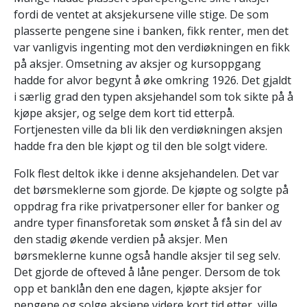
fordi de ventet at aksjekursene ville stige. De som
plasserte pengene sine i banken, fikk renter, men det
var vanligvis ingenting mot den verdiøkningen en fikk
på aksjer. Omsetning av aksjer og kursoppgang
hadde for alvor begynt å øke omkring 1926. Det gjaldt
i særlig grad den typen aksjehandel som tok sikte på å
kjøpe aksjer, og selge dem kort tid etterpå.
Fortjenesten ville da bli lik den verdiøkningen aksjen
hadde fra den ble kjøpt og til den ble solgt videre.
Folk flest deltok ikke i denne aksjehandelen. Det var
det børsmeklerne som gjorde. De kjøpte og solgte på
oppdrag fra rike privatpersoner eller for banker og
andre typer finansforetak som ønsket å få sin del av
den stadig økende verdien på aksjer. Men
børsmeklerne kunne også handle aksjer til seg selv.
Det gjorde de ofteved å låne penger. Dersom de tok
opp et banklån den ene dagen, kjøpte aksjer for
pengene og solge aksjene videre kort tid etter, ville