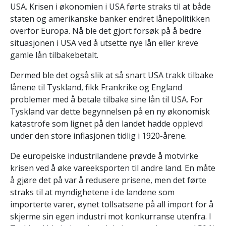
USA. Krisen i økonomien i USA førte straks til at både
staten og amerikanske banker endret låne­politikken
overfor Europa. Nå ble det gjort forsøk på å bedre
situasjonen i USA ved å utsette nye lån eller kreve
gamle lån tilbakebetalt.
Dermed ble det også slik at så snart USA trakk tilbake
lånene til Tyskland, fikk Frankrike og England
problemer med å betale tilbake sine lån til USA. For
Tyskland var dette begynnelsen på en ny økonomisk
katastrofe som lignet på den landet hadde opplevd
under den store inflasjonen tidlig i 1920-årene.
De europeiske industrilandene prøvde å motvirke
krisen ved å øke vare­eksporten til andre land. En måte
å gjøre det på var å redusere prisene, men det førte
straks til at myndighetene i de landene som
importerte varer, øynet toll­satsene på all import for å
skjerme sin egen industri mot konkurranse utenfra. I