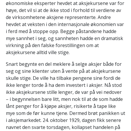
økonomiske eksperter hevdet at aksjekursene var for
høye, det vil si at de ikke stod i forhold til verdiene av
de virksomhetene aksjene representerte. Andre
hevdet at veksten i den internasjonale økonomien var
i ferd med å stoppe opp. Begge påstandene hadde
mye sannhet i seg, og sannheten hadde en dramatisk
virkning på den falske forestillingen om at
aksjekursene alltid ville stige.
Snart begynte en del meklere å selge aksjer både for
seg og sine klienter uten å vente på at aksjekursene
skulle stige. De ville ha tilbake pengene sine fordi de
ikke lenger torde å ha dem investert i aksjer. Nå stod
ikke aksjekursene stille lenger, de var på vei nedover
– i begynnelsen bare litt, men nok til at de som hadde
lånt penger for å kjøpe aksjer, risikerte å tape like
mye som de før kunne tjene. Dermed brøt panikken ut
i aksjemarkedet. 24. oktober 1929, dagen fikk senere
navnet den svarte torsdagen, kollapset handelen på