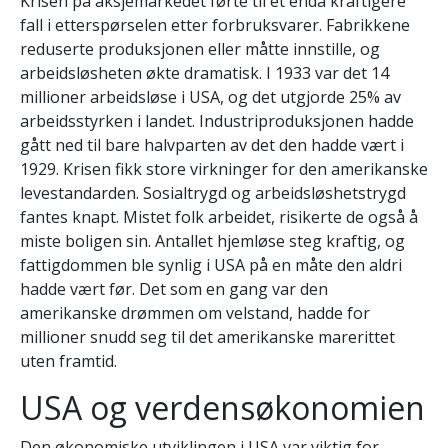
Krisen på aksjemarkedet førte til et enda kraftigere
fall i etterspørselen etter forbruksvarer. Fabrikkene
reduserte produksjonen eller måtte innstille, og
arbeidsløsheten økte dramatisk. I 1933 var det 14
millioner arbeidsløse i USA, og det utgjorde 25% av
arbeidsstyrken i landet. Industriproduksjonen hadde
gått ned til bare halvparten av det den hadde vært i
1929. Krisen fikk store virkninger for den amerikanske
levestandarden. Sosialtrygd og arbeidsløshetstrygd
fantes knapt. Mistet folk arbeidet, risikerte de også å
miste boligen sin. Antallet hjemløse steg kraftig, og
fattigdommen ble synlig i USA på en måte den aldri
hadde vært før. Det som en gang var den
amerikanske drømmen om velstand, hadde for
millioner snudd seg til det amerikanske marerittet
uten framtid.
USA og verdensøkonomien
Den økonomiske utviklingen i USA var viktig for