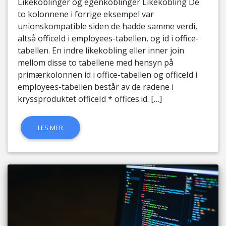
Likekoblinger og egenkoblinger Likekobling De
to kolonnene i forrige eksempel var
unionskompatible siden de hadde samme verdi,
altså officeId i employees-tabellen, og id i office-
tabellen. En indre likekobling eller inner join
mellom disse to tabellene med hensyn på
primærkolonnen id i office-tabellen og officeId i
employees-tabellen består av de radene i
kryssproduktet officeId * offices.id. […]
LES MER