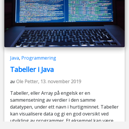
Java
,
Programmering
Tabeller i Java
av
Ole Petter, 13. november 2019
Tabeller, eller Array på engelsk er en
sammensetning av verdier i den samme
datatypen, under ett navn i hurtigminnet. Tabeller
kan visualisere data og gi en god oversikt ved
utvikling av programmer. Et eksempel kan være
en timeplan på jobb eller skole. Verdiene i en