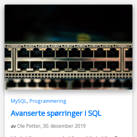
MySQL
,
Programmering
Avanserte spørringer i SQL
av
Ole Petter, 30. desember 2019