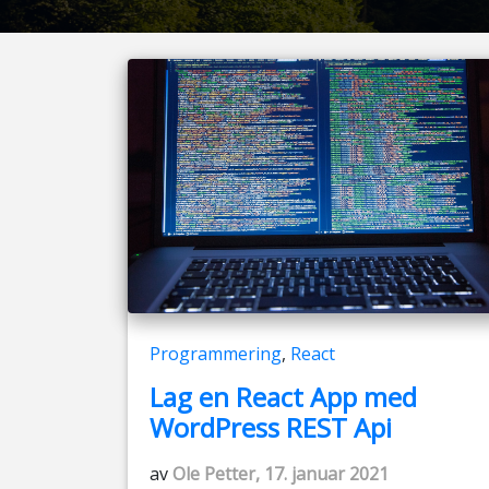
Programmering
,
React
Lag en React App med
WordPress REST Api
av
Ole Petter, 17. januar 2021