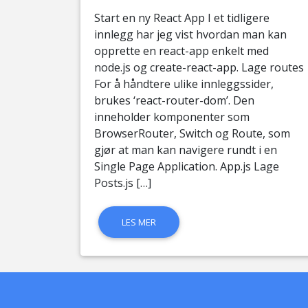
Start en ny React App I et tidligere
innlegg har jeg vist hvordan man kan
opprette en react-app enkelt med
node.js og create-react-app. Lage routes
For å håndtere ulike innleggssider,
brukes ‘react-router-dom’. Den
inneholder komponenter som
BrowserRouter, Switch og Route, som
gjør at man kan navigere rundt i en
Single Page Application. App.js Lage
Posts.js […]
LES MER