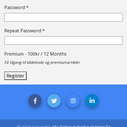
Password *
Repeat Password *
Premium
-
100
kr
/
12 Months
Få tilgang til kildekode og premiumartikler
© 2019 Copyright:
Ole Petter Kyrkjebø Hjønnevåg